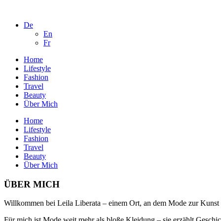
De
En
Fr
Home
Lifestyle
Fashion
Travel
Beauty
Über Mich
Home
Lifestyle
Fashion
Travel
Beauty
Über Mich
ÜBER MICH
Willkommen bei Leila Liberata – einem Ort, an dem Mode zur Kunst w
Für mich ist Mode weit mehr als bloße Kleidung – sie erzählt Geschi