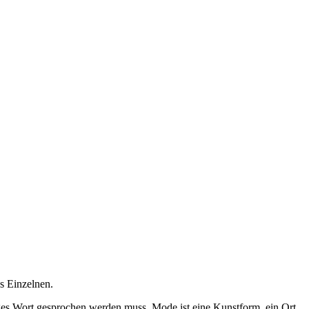
s Einzelnen.
ziges Wort gesprochen werden muss. Mode ist eine Kunstform, ein Ort