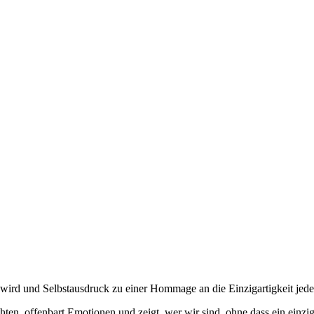
ird und Selbstausdruck zu einer Hommage an die Einzigartigkeit jede
chten, offenbart Emotionen und zeigt, wer wir sind, ohne dass ein ein